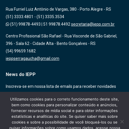
Rua Furriel Luiz Antônio de Vargas, 380 - Porto Alegre - RS
(51) 3333.4801 - (51) 3335.3534
(51) 99878-4493
|
51 99878.4492
secretaria@iepp.com.br
Centro Profissional São Rafael - Rua Visconde de São Gabriel,
396 - Sala 62 - Cidade Alta - Bento Gonçalves - RS
(54) 99659.1682
ieppserragaucha@gmail.com
News do IEPP
Inscreva-se em nossa lista de emails para receber novidades
sobre nossas atividades, cursos e eventos!
Utilizamos cookies para o correto funcionamento deste site,
bem como cookies para personalizar conteúdo e anúncios,
fornecer recursos de mídia social e para obter informações
estatísticas e analíticas do site. Se quiser saber mais sobre
cookies e sobre a possibilidade de você bloqueá-los ou se
quiser informações sobre como usamos dados, acesse nossa