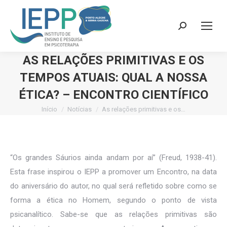
Search:
AS RELAÇÕES PRIMITIVAS E OS
TEMPOS ATUAIS: QUAL A NOSSA
ÉTICA? – ENCONTRO CIENTÍFICO
Início
Notícias
As relações primitivas e os…
Você está aqui:
“Os grandes Sáurios ainda andam por aí” (Freud, 1938-41).
Esta frase inspirou o IEPP a promover um Encontro, na data
do aniversário do autor, no qual será refletido sobre como se
forma a ética no Homem, segundo o ponto de vista
psicanalítico. Sabe-se que as relações primitivas são