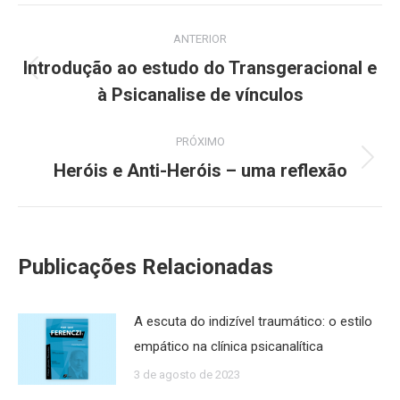
Navegação
ANTERIOR
de
Introdução ao estudo do Transgeracional e
Post
post:
à Psicanalise de vínculos
anterior:
PRÓXIMO
Heróis e Anti-Heróis – uma reflexão
Próximo
post:
Publicações Relacionadas
A escuta do indizível traumático: o estilo
empático na clínica psicanalítica
3 de agosto de 2023