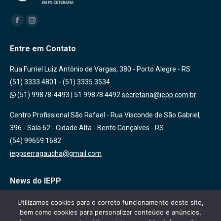
Encontre-nos em:
Facebook
Instagram
Entre em Contato
Rua Furriel Luiz Antônio de Vargas, 380 - Porto Alegre - RS
(51) 3333.4801 - (51) 3335.3534
(51) 99878-4493
|
51 99878.4492
secretaria@iepp.com.br
Centro Profissional São Rafael - Rua Visconde de São Gabriel,
396 - Sala 62 - Cidade Alta - Bento Gonçalves - RS
(54) 99659.1682
ieppserragaucha@gmail.com
News do IEPP
Inscreva-se em nossa lista de emails para receber novidades
Utilizamos cookies para o correto funcionamento deste site,
bem como cookies para personalizar conteúdo e anúncios,
sobre nossas atividades, cursos e eventos!