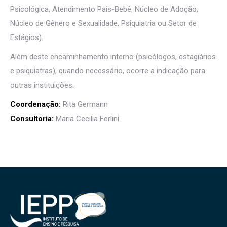
Psicológica, Atendimento Pais-Bebê, Núcleo de Adoção,
Núcleo de Gênero e Sexualidade, Psiquiatria ou Setor de
Estágios).
Além deste encaminhamento interno (psicólogos, estagiários
e psiquiatras), quando necessário, ocorre a indicação para
outras instituições.
Coordenação:
Rita Germann
Consultoria:
Maria Cecilia Ferlini