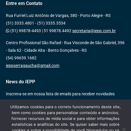
Entre em Contato
Rua Furriel Luiz Antônio de Vargas, 380 - Porto Alegre - RS
(51) 3333.4801 - (51) 3335.3534
(51) 99878-4493
|
51 99878.4492
secretaria@iepp.com.br
Centro Profissional São Rafael - Rua Visconde de São Gabriel, 396
- Sala 62 - Cidade Alta - Bento Gonçalves - RS
(54) 99659.1682
ieppserragaucha@gmail.com
News do IEPP
Inscreva-se em nossa lista de emails para receber novidades
sobre nossas atividades, cursos e eventos!
Utilizamos cookies para o correto funcionamento deste site,
bem como cookies para personalizar conteúdo e anúncios,
fornecer recursos de mídia social e para obter informações
estatísticas e analíticas do site. Se quiser saber mais sobre
cookies e sobre a possibilidade de você bloqueá-los ou se