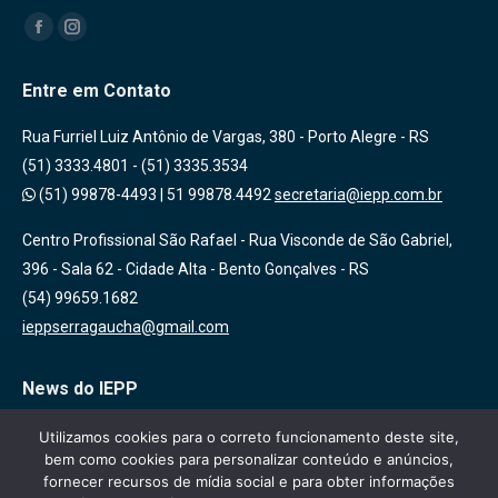
Encontre-nos em:
Facebook
Instagram
Entre em Contato
Rua Furriel Luiz Antônio de Vargas, 380 - Porto Alegre - RS
(51) 3333.4801 - (51) 3335.3534
(51) 99878-4493
|
51 99878.4492
secretaria@iepp.com.br
Centro Profissional São Rafael - Rua Visconde de São Gabriel,
396 - Sala 62 - Cidade Alta - Bento Gonçalves - RS
(54) 99659.1682
ieppserragaucha@gmail.com
News do IEPP
Inscreva-se em nossa lista de emails para receber novidades
Utilizamos cookies para o correto funcionamento deste site,
bem como cookies para personalizar conteúdo e anúncios,
sobre nossas atividades, cursos e eventos!
fornecer recursos de mídia social e para obter informações