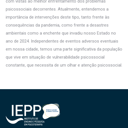
com vistas ao melhor enfrentamento dos problemas
psicossociais decorrentes. Atualmente, entendemos a
importância de intervenções deste tipo, tanto frente às
consequências da pandemia, como frente a desastres
ambientais como a enchente que invadiu nosso Estado no
ano de 2024. Independentes de eventos adversos eventuais
em nossa cidade, temos uma parte significativa da população
que vive em situação de vulnerabilidade psicossocial
constante, que necessita de um olhar e atenção psicossocial.