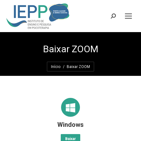
Search:
Baixar ZOOM
Você está aqui:
Início
Baixar ZOOM
Windows
Baixar