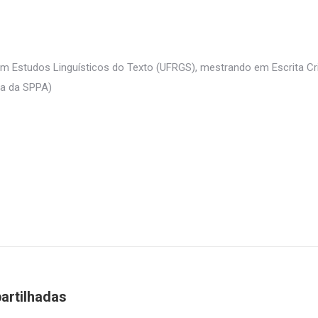
em Estudos Linguísticos do Texto (UFRGS), mestrando em Escrita Criat
ta da SPPA)
artilhadas
Próximo
post: