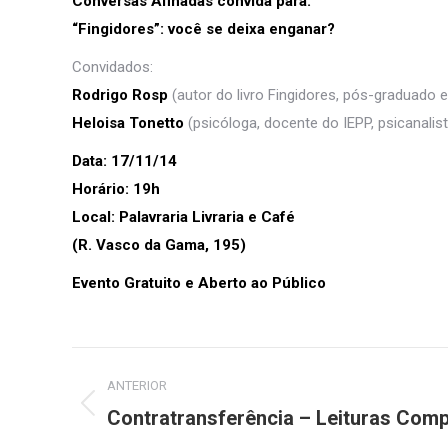
Conversas Afinadas convida para:
“Fingidores”: você se deixa enganar?
Convidados:
Rodrigo Rosp
(autor do livro Fingidores, pós-graduado 
Heloisa Tonetto
(psicóloga, docente do IEPP, psicanalis
Data: 17/11/14
Horário: 19h
Local: Palavraria Livraria e Café
(R. Vasco da Gama, 195)
Evento Gratuito e Aberto ao Público
Navegação
ANTERIOR
de
Contratransferência – Leituras Comp
Post
anterior: