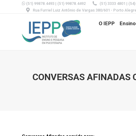
(51) 99878.4493
|
(51) 99878.4492
(51) 3333 4801 | (54
Rua Furriel Luiz Antônio de Vargas 380/601 - Porto Alegr
O IEPP
Ensino
CONVERSAS AFINADAS C