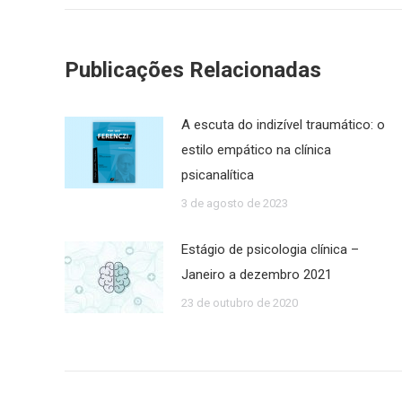
post:
Publicações Relacionadas
A escuta do indizível traumático: o
estilo empático na clínica
psicanalítica
3 de agosto de 2023
Estágio de psicologia clínica –
Janeiro a dezembro 2021
23 de outubro de 2020