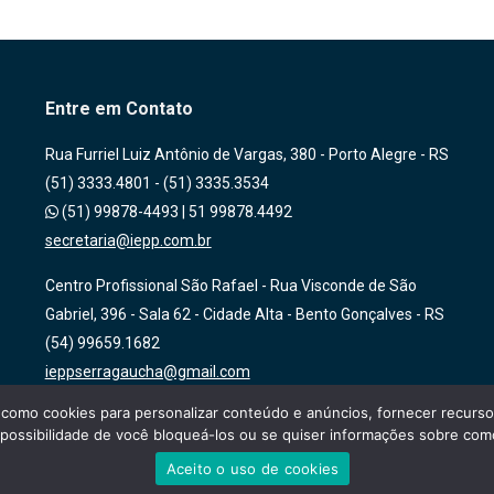
Entre em Contato
Rua Furriel Luiz Antônio de Vargas, 380 - Porto Alegre - RS
(51) 3333.4801 - (51) 3335.3534
(51) 99878-4493
|
51 99878.4492
secretaria@iepp.com.br
Centro Profissional São Rafael - Rua Visconde de São
Gabriel, 396 - Sala 62 - Cidade Alta - Bento Gonçalves - RS
(54) 99659.1682
ieppserragaucha@gmail.com
como cookies para personalizar conteúdo e anúncios, fornecer recursos d
 a possibilidade de você bloqueá-los ou se quiser informações sobre c
Aceito o uso de cookies