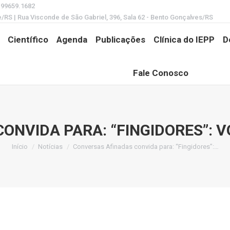
) 99659.1682
e/RS | Rua Visconde de São Gabriel, 396, Sala 62 - Bento Gonçalves/RS
Científico
Agenda
Publicações
Clínica do IEPP
D
Fale Conosco
ONVIDA PARA: “FINGIDORES”: V
Início
Notícias
Conversas Afinadas convida para: “Fingidores”:…
Você está aqui: