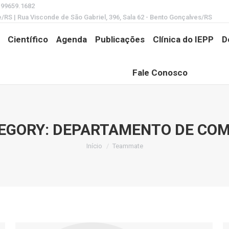
) 99659.1682
e/RS | Rua Visconde de São Gabriel, 396, Sala 62 - Bento Gonçalves/RS
Científico
Agenda
Publicações
Clínica do IEPP
D
Fale Conosco
EGORY:
DEPARTAMENTO DE CO
Início
Teammate
Você está aqui: