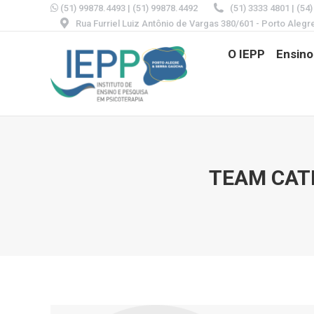
(51) 99878.4493
|
(51) 99878.4492
(51) 3333 4801 | (54
Rua Furriel Luiz Antônio de Vargas 380/601 - Porto Alegr
O IEPP
Ensino
TEAM CAT