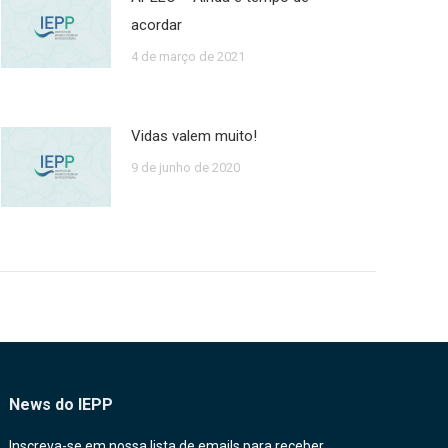
acordar
4 de março de 2021
Vidas valem muito!
9 de junho de 2020
News do IEPP
Inscreva-se em nossa lista de emails para receber