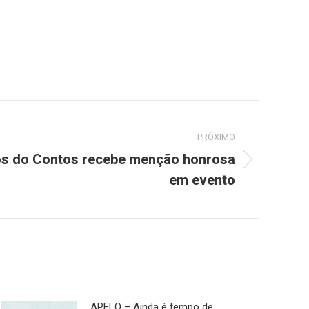
PRÓXIMO
os do Contos recebe menção honrosa
em evento
APELO – Ainda é tempo de