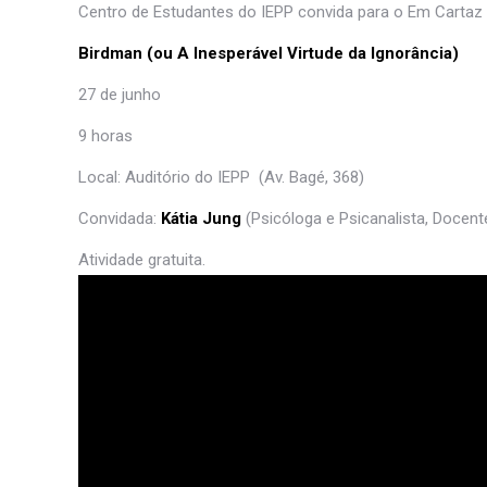
Centro de Estudantes do IEPP convida para o Em Cartaz
Birdman (ou A Inesperável Virtude da Ignorância)
27 de junho
9 horas
Local: Auditório do IEPP (Av. Bagé, 368)
Convidada:
Kátia Jung
(Psicóloga e Psicanalista, Docent
Atividade gratuita.