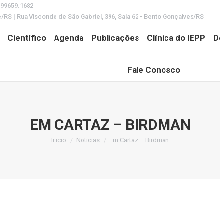
) 99659.1682
e/RS | Rua Visconde de São Gabriel, 396, Sala 62 - Bento Gonçalves/RS
Científico
Agenda
Publicações
Clínica do IEPP
D
Fale Conosco
EM CARTAZ – BIRDMAN
Início
Notícias
Em Cartaz – Birdman
Você está aqui: