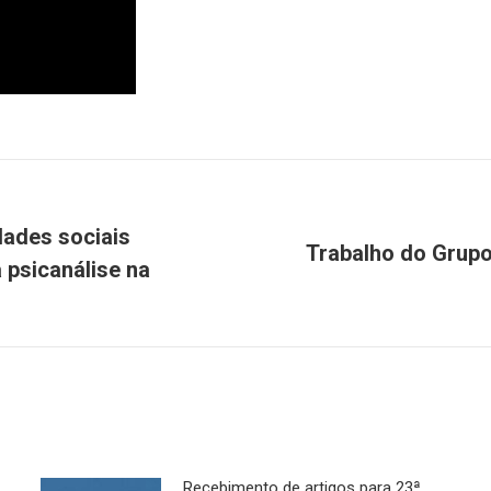
ades sociais
Trabalho do Grup
 psicanálise na
Próximo
post:
Recebimento de artigos para 23ª