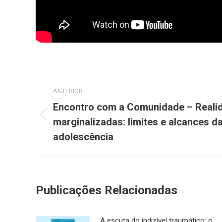
Navegação
ANTERIOR
de
Encontro com a Comunidade – Realid
post:
marginalizadas: limites e alcances da
Post
anterior:
adolescência
Publicações Relacionadas
A escuta do indizível traumático: o