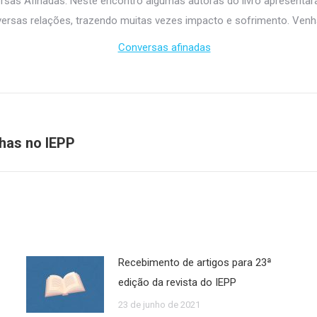
sas Afinadas. Neste encontro algumas autoras do livro apresentarã
ersas relações, trazendo muitas vezes impacto e sofrimento. Venh
nhas no IEPP
Próximo
post:
Recebimento de artigos para 23ª
edição da revista do IEPP
23 de junho de 2021