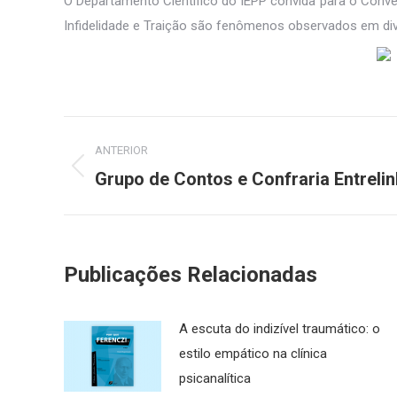
O Departamento Científico do IEPP convida para o Conver
Infidelidade e Traição são fenômenos observados em div
Navegação
ANTERIOR
de
Grupo de Contos e Confraria Entreli
Post
anterior:
post:
Publicações Relacionadas
A escuta do indizível traumático: o
estilo empático na clínica
psicanalítica