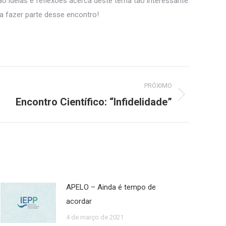
o ideias e reflexões acerca deste tema tão interessante.
a fazer parte desse encontro!
PRÓXIMO
Encontro Científico: “Infidelidade”
APELO – Ainda é tempo de
acordar
4 de março de 2021