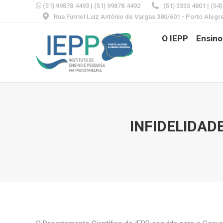
(51) 99878.4493
|
(51) 99878.4492
(51) 3333 4801 | (54
Rua Furriel Luiz Antônio de Vargas 380/601 - Porto Alegr
O IEPP
Ensino
INFIDELIDAD