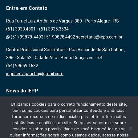
Entre em Contato
Rua Furriel Luiz Antônio de Vargas, 380 - Porto Alegre - RS
(51) 3333.4801 - (51) 3335.3534
(51) 99878-4493
|
51 99878.4492
secretaria@iepp.com.br
Centro Profissional São Rafael - Rua Visconde de São Gabriel,
396 - Sala 62 - Cidade Alta - Bento Gonçalves - RS
(54) 99659.1682
ieppserragaucha@gmail.com
News do IEPP
Inscreva-se em nossa lista de emails para receber novidades
Utilizamos cookies para o correto funcionamento deste site,
bem como cookies para personalizar conteúdo e anúncios,
sobre nossas atividades, cursos e eventos!
fornecer recursos de mídia social e para obter informações
estatísticas e analíticas do site. Se quiser saber mais sobre
cookies e sobre a possibilidade de você bloqueá-los ou se
quiser informações sobre como usamos dados, acesse nossa