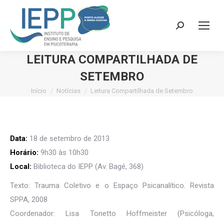
Search:
LEITURA COMPARTILHADA DE
SETEMBRO
Início
Notícias
Leitura Compartilhada de Setembro
Você está aqui:
Data:
18 de setembro de 2013
Horário:
9h30 às 10h30
Local:
Biblioteca do IEPP (Av. Bagé, 368)
Texto: Trauma Coletivo e o Espaço Psicanalítico. Revista
SPPA, 2008
Coordenador: Lisa Tonetto Hoffmeister (Psicóloga,