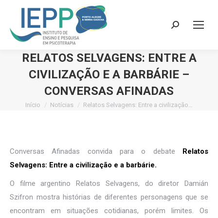
Search:
RELATOS SELVAGENS: ENTRE A
CIVILIZAÇÃO E A BARBÁRIE –
CONVERSAS AFINADAS
Início
Notícias
Relatos Selvagens: Entre a civilização…
Você está aqui:
Conversas Afinadas convida para o debate
Relatos
Selvagens: Entre a civilização e a barbárie.
O filme argentino Relatos Selvagens, do diretor Damián
Szifron mostra histórias de diferentes personagens que se
encontram em situações cotidianas, porém limites. Os