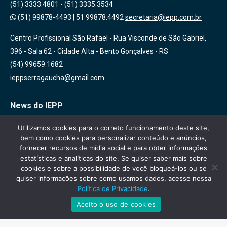
(51) 3333.4801 - (51) 3335.3534
(51) 99878-4493
|
51 99878.4492
secretaria@iepp.com.br
Centro Profissional São Rafael - Rua Visconde de São Gabriel,
396 - Sala 62 - Cidade Alta - Bento Gonçalves - RS
(54) 99659.1682
ieppserragaucha@gmail.com
News do IEPP
Inscreva-se em nossa lista de emails para receber novidades
Utilizamos cookies para o correto funcionamento deste site,
bem como cookies para personalizar conteúdo e anúncios,
sobre nossas atividades, cursos e eventos!
fornecer recursos de mídia social e para obter informações
estatísticas e analíticas do site. Se quiser saber mais sobre
cookies e sobre a possibilidade de você bloqueá-los ou se
quiser informações sobre como usamos dados, acesse nossa
Política de Privacidade
.
Aceito o uso de cookies
IEPP - Todos os direitos reservados