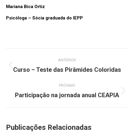
Mariana Bica Ortiz
Psicóloga – Sócia graduada do IEPP
Navegação
ANTERIOR
de
Curso – Teste das Pirâmides Coloridas
Post
anterior:
post:
PRÓXIMO
Participação na jornada anual CEAPIA
Próximo
post:
Publicações Relacionadas