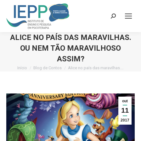
Search:
ALICE NO PAÍS DAS MARAVILHAS.
OU NEM TÃO MARAVILHOSO
ASSIM?
Início
Blog de Contos
Alice no país das maravilhas.…
Você está aqui:
out
11
2017