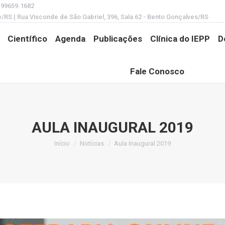
) 99659.1682
e/RS | Rua Visconde de São Gabriel, 396, Sala 62 - Bento Gonçalves/RS
Científico
Agenda
Publicações
Clínica do IEPP
D
Fale Conosco
AULA INAUGURAL 2019
Início
Notícias
Aula Inaugural 2019
Você está aqui: