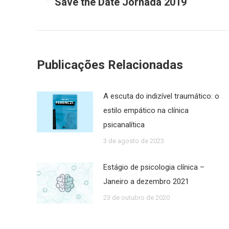
Save the Date Jornada 2019
Post
post:
anterior:
Publicações Relacionadas
A escuta do indizível traumático: o
estilo empático na clínica
psicanalítica
3 de agosto de 2023
Estágio de psicologia clínica –
Janeiro a dezembro 2021
23 de outubro de 2020