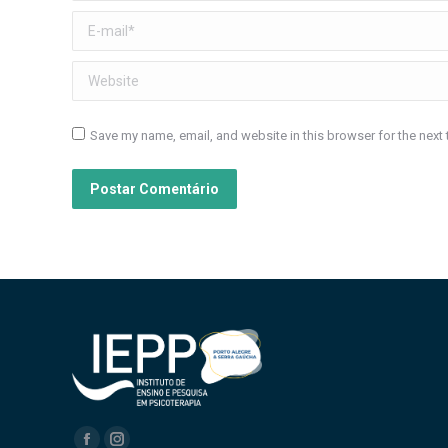
E-mail *
Website
Save my name, email, and website in this browser for the next
Postar Comentário
Encontre-nos em: