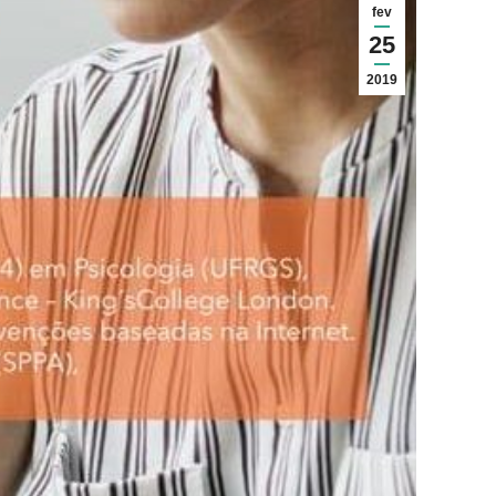
fev
25
2019