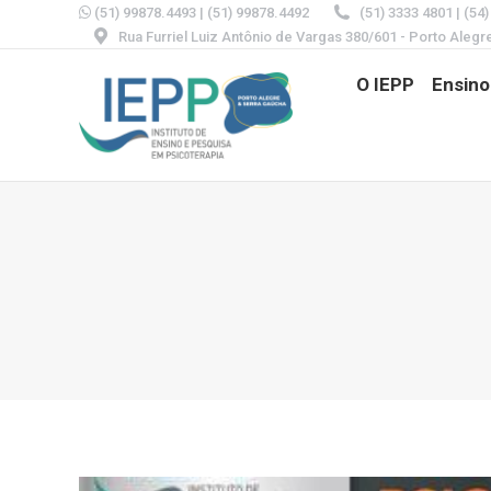
(51) 99878.4493
|
(51) 99878.4492
(51) 3333 4801 | (54
Rua Furriel Luiz Antônio de Vargas 380/601 - Porto Alegr
O IEPP
Ensino