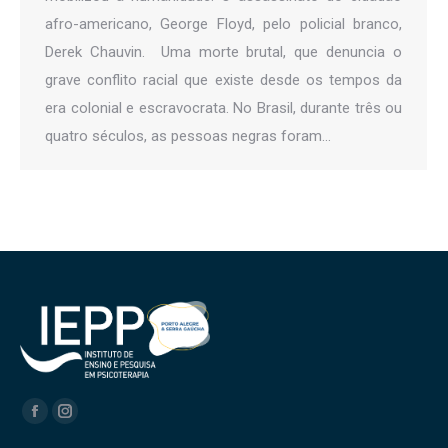
afro-americano, George Floyd, pelo policial branco,
Derek Chauvin. Uma morte brutal, que denuncia o
grave conflito racial que existe desde os tempos da
era colonial e escravocrata. No Brasil, durante três ou
quatro séculos, as pessoas negras foram…
Encontre-nos em:
Facebook
Instagram