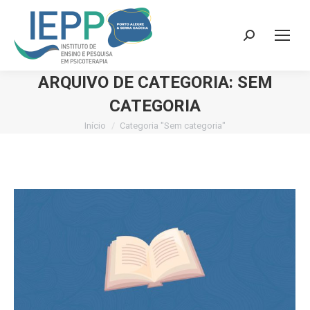
Search:
ARQUIVO DE CATEGORIA:
SEM
CATEGORIA
Início
Categoria "Sem categoria"
Você está aqui: