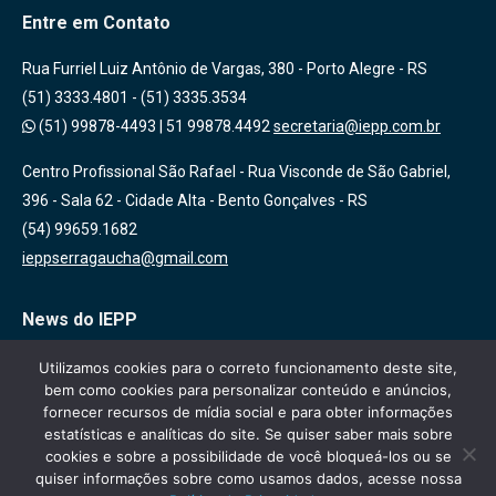
Entre em Contato
Rua Furriel Luiz Antônio de Vargas, 380 - Porto Alegre - RS
(51) 3333.4801 - (51) 3335.3534
(51) 99878-4493
|
51 99878.4492
secretaria@iepp.com.br
Centro Profissional São Rafael - Rua Visconde de São Gabriel,
396 - Sala 62 - Cidade Alta - Bento Gonçalves - RS
(54) 99659.1682
ieppserragaucha@gmail.com
News do IEPP
Inscreva-se em nossa lista de emails para receber novidades
Utilizamos cookies para o correto funcionamento deste site,
bem como cookies para personalizar conteúdo e anúncios,
sobre nossas atividades, cursos e eventos!
fornecer recursos de mídia social e para obter informações
estatísticas e analíticas do site. Se quiser saber mais sobre
cookies e sobre a possibilidade de você bloqueá-los ou se
quiser informações sobre como usamos dados, acesse nossa