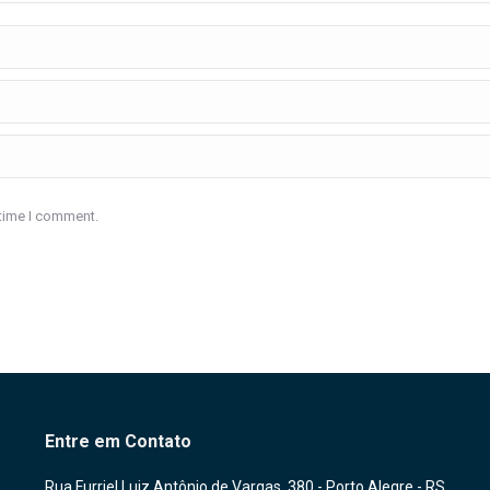
 time I comment.
Entre em Contato
Rua Furriel Luiz Antônio de Vargas, 380 - Porto Alegre - RS