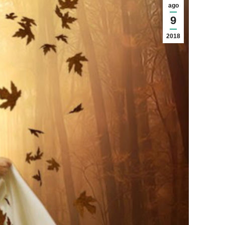
ago
9
2018