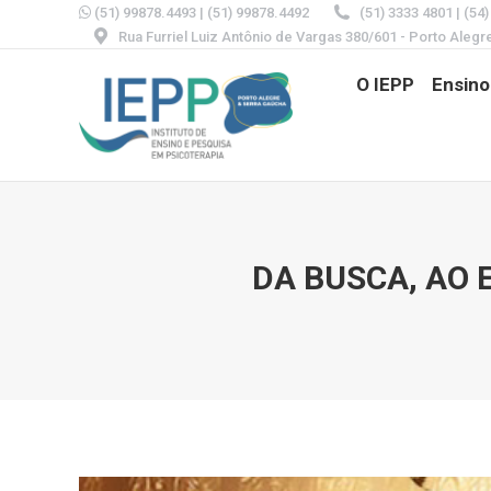
(51) 99878.4493
|
(51) 99878.4492
(51) 3333 4801 | (54
Rua Furriel Luiz Antônio de Vargas 380/601 - Porto Alegr
O IEPP
Ensino
DA BUSCA, AO