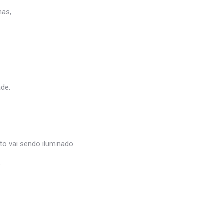
mas,
ade.
o vai sendo iluminado.
.