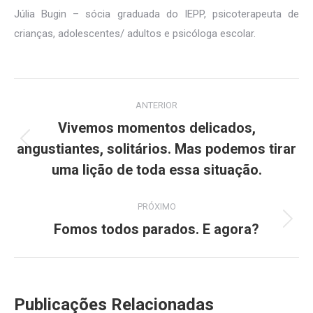
Júlia Bugin – sócia graduada do IEPP, psicoterapeuta de
crianças, adolescentes/ adultos e psicóloga escolar.
Navegação
ANTERIOR
de
Vivemos momentos delicados,
post:
angustiantes, solitários. Mas podemos tirar
Post
anterior:
uma lição de toda essa situação.
PRÓXIMO
Fomos todos parados. E agora?
Próximo
post:
Publicações Relacionadas