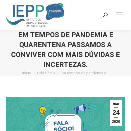
Search:
EM TEMPOS DE PANDEMIA E
QUARENTENA PASSAMOS A
CONVIVER COM MAIS DÚVIDAS E
INCERTEZAS.
Início
Fala Sócio
Em tempos de pandemia e…
Você está aqui:
mar
24
2020