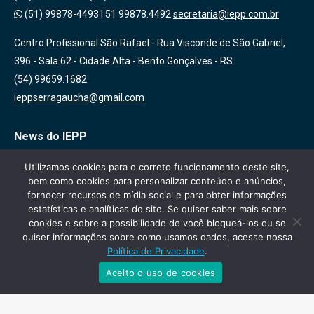
(51) 99878-4493
|
51 99878.4492
secretaria@iepp.com.br
Centro Profissional São Rafael - Rua Visconde de São Gabriel,
396 - Sala 62 - Cidade Alta - Bento Gonçalves - RS
(54) 99659.1682
ieppserragaucha@gmail.com
News do IEPP
Inscreva-se em nossa lista de emails para receber novidades
Utilizamos cookies para o correto funcionamento deste site,
bem como cookies para personalizar conteúdo e anúncios,
sobre nossas atividades, cursos e eventos!
fornecer recursos de mídia social e para obter informações
estatísticas e analíticas do site. Se quiser saber mais sobre
cookies e sobre a possibilidade de você bloqueá-los ou se
quiser informações sobre como usamos dados, acesse nossa
Política de Privacidade
.
Aceito o uso de cookies
IEPP - Todos os direitos reservados
Desenvolvido por
Agencia Mi