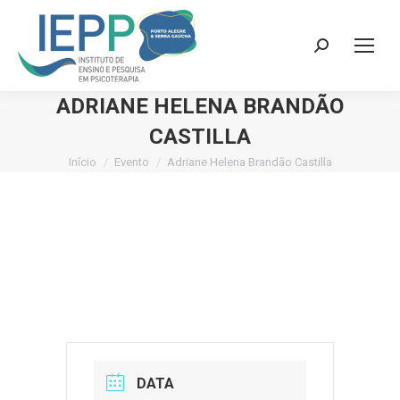
Search:
ADRIANE HELENA BRANDÃO
CASTILLA
Início
Evento
Adriane Helena Brandão Castilla
Você está aqui:
DATA