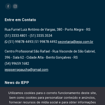
Encontre-nos em:
Facebook
Instagram
Entre em Contato
Rua Furriel Luiz Antônio de Vargas, 380 - Porto Alegre - RS
(51) 3333.4801 - (51) 3335.3534
(51) 99878-4493
|
51 99878.4492
secretaria@iepp.com.br
Centro Profissional São Rafael - Rua Visconde de São Gabriel,
396 - Sala 62 - Cidade Alta - Bento Gonçalves - RS
(54) 99659.1682
ieppserragaucha@gmail.com
News do IEPP
Inscreva-se em nossa lista de emails para receber novidades
Utilizamos cookies para o correto funcionamento deste site,
bem como cookies para personalizar conteúdo e anúncios,
sobre nossas atividades, cursos e eventos!
fornecer recursos de mídia social e para obter informações