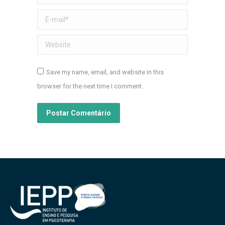
E-mail *
Website
Save my name, email, and website in this
browser for the next time I comment.
Postar Comentário