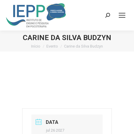
Search:
CARINE DA SILVA BUDZYN
Início
Evento
Carine da Silva Budzyn
Você está aqui:
DATA
jul 26 2027