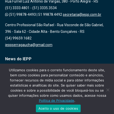
Rua Furriel Luiz Antônio de Vargas, 380 - Porto Alegre - RS
(51) 3333.4801 - (51) 3335.3534
(51) 99878-4493
|
51 99878.4492
secretaria@iepp.com.br
Centro Profissional São Rafael - Rua Visconde de São Gabriel,
396 - Sala 62 - Cidade Alta - Bento Gonçalves - RS
(54) 99659.1682
ieppserragaucha@gmail.com
News do IEPP
Inscreva-se em nossa lista de emails para receber novidades
Utilizamos cookies para o correto funcionamento deste site,
bem como cookies para personalizar conteúdo e anúncios,
sobre nossas atividades, cursos e eventos!
fornecer recursos de mídia social e para obter informações
estatísticas e analíticas do site. Se quiser saber mais sobre
cookies e sobre a possibilidade de você bloqueá-los ou se
quiser informações sobre como usamos dados, acesse nossa
Política de Privacidade
.
Aceito o uso de cookies