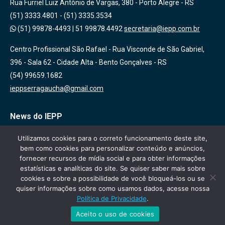
Rua Furriel Luiz Antônio de Vargas, 380 - Porto Alegre - RS
(51) 3333.4801 - (51) 3335.3534
(51) 99878-4493
|
51 99878.4492
secretaria@iepp.com.br
Centro Profissional São Rafael - Rua Visconde de São Gabriel,
396 - Sala 62 - Cidade Alta - Bento Gonçalves - RS
(54) 99659.1682
ieppserragaucha@gmail.com
News do IEPP
Inscreva-se em nossa lista de emails para receber novidades
Utilizamos cookies para o correto funcionamento deste site,
bem como cookies para personalizar conteúdo e anúncios,
sobre nossas atividades, cursos e eventos!
fornecer recursos de mídia social e para obter informações
estatísticas e analíticas do site. Se quiser saber mais sobre
cookies e sobre a possibilidade de você bloqueá-los ou se
quiser informações sobre como usamos dados, acesse nossa
Política de Privacidade
.
Aceito o uso de cookies