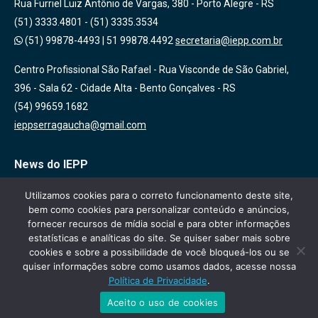
Rua Furriel Luiz Antônio de Vargas, 380 - Porto Alegre - RS
(51) 3333.4801 - (51) 3335.3534
(51) 99878-4493
|
51 99878.4492
secretaria@iepp.com.br
Centro Profissional São Rafael - Rua Visconde de São Gabriel,
396 - Sala 62 - Cidade Alta - Bento Gonçalves - RS
(54) 99659.1682
ieppserragaucha@gmail.com
News do IEPP
Inscreva-se em nossa lista de emails para receber novidades
Utilizamos cookies para o correto funcionamento deste site,
bem como cookies para personalizar conteúdo e anúncios,
sobre nossas atividades, cursos e eventos!
fornecer recursos de mídia social e para obter informações
estatísticas e analíticas do site. Se quiser saber mais sobre
cookies e sobre a possibilidade de você bloqueá-los ou se
quiser informações sobre como usamos dados, acesse nossa
Política de Privacidade
.
Aceito o uso de cookies