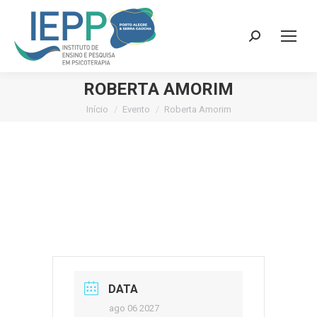
Search:
ROBERTA AMORIM
Início
Evento
Roberta Amorim
Você está aqui:
DATA
ago 06 2027