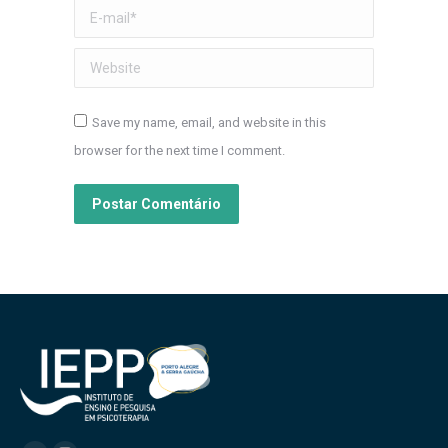
E-mail *
Website
Save my name, email, and website in this
browser for the next time I comment.
Postar Comentário