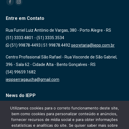
Encontre-nos em:
Facebook
Instagram
Entre em Contato
Rua Furriel Luiz Antônio de Vargas, 380 - Porto Alegre - RS
(51) 3333.4801 - (51) 3335.3534
(51) 99878-4493
|
51 99878.4492
secretaria@iepp.com.br
Centro Profissional São Rafael - Rua Visconde de São Gabriel,
396 - Sala 62 - Cidade Alta - Bento Gonçalves - RS
(54) 99659.1682
ieppserragaucha@gmail.com
News do IEPP
Inscreva-se em nossa lista de emails para receber novidades
Utilizamos cookies para o correto funcionamento deste site,
bem como cookies para personalizar conteúdo e anúncios,
sobre nossas atividades, cursos e eventos!
fornecer recursos de mídia social e para obter informações
estatísticas e analíticas do site. Se quiser saber mais sobre