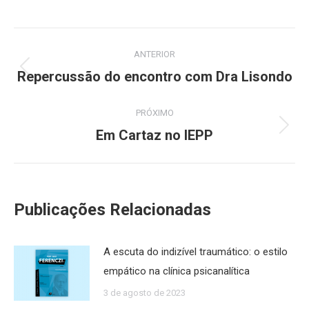
Navegação
ANTERIOR
de
Repercussão do encontro com Dra Lisondo
Post
anterior:
post:
PRÓXIMO
Em Cartaz no IEPP
Próximo
post:
Publicações Relacionadas
A escuta do indizível traumático: o estilo
empático na clínica psicanalítica
3 de agosto de 2023