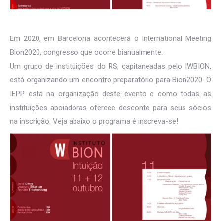
Em 2020, em Barcelona acontecerá o International Meeting
Bion2020, congresso que ocorre bianualmente.
Um grupo de instituições do RS, capitaneadas pelo IWBION,
está organizando um encontro preparatório para Bion2020. O
IEPP está na organização deste evento e como todas as
instituições apoiadoras oferece desconto para seus sócios
na inscrição. Veja abaixo o programa é inscreva-se!