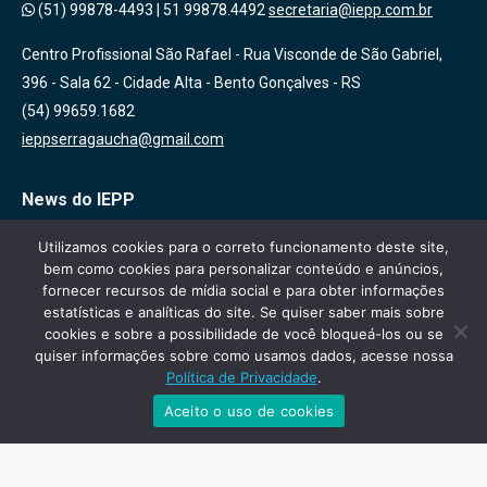
(51) 99878-4493
|
51 99878.4492
secretaria@iepp.com.br
Centro Profissional São Rafael - Rua Visconde de São Gabriel,
396 - Sala 62 - Cidade Alta - Bento Gonçalves - RS
(54) 99659.1682
ieppserragaucha@gmail.com
News do IEPP
Inscreva-se em nossa lista de emails para receber novidades
Utilizamos cookies para o correto funcionamento deste site,
bem como cookies para personalizar conteúdo e anúncios,
sobre nossas atividades, cursos e eventos!
fornecer recursos de mídia social e para obter informações
estatísticas e analíticas do site. Se quiser saber mais sobre
cookies e sobre a possibilidade de você bloqueá-los ou se
quiser informações sobre como usamos dados, acesse nossa
Política de Privacidade
.
Aceito o uso de cookies
IEPP - Todos os direitos reservados
Desenvolvido por
Agencia Mi