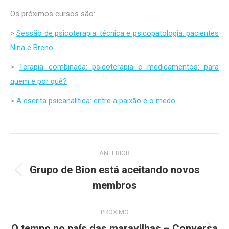
Os próximos cursos são:
>
Sessão de psicoterapia: técnica e psicopatologia: pacientes
Nina e Breno
>
Terapia combinada: psicoterapia e medicamentos: para
quem e por quê?
>
A escrita psicanalítica: entre a paixão e o medo
Navegação
ANTERIOR
de
Grupo de Bion está aceitando novos
Post
post:
membros
anterior:
PRÓXIMO
O tempo no país das maravilhas – Conversa