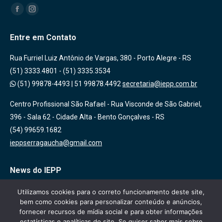
Encontre-nos em:
Facebook
Instagram
Entre em Contato
Rua Furriel Luiz Antônio de Vargas, 380 - Porto Alegre - RS
(51) 3333.4801 - (51) 3335.3534
(51) 99878-4493
|
51 99878.4492
secretaria@iepp.com.br
Centro Profissional São Rafael - Rua Visconde de São Gabriel,
396 - Sala 62 - Cidade Alta - Bento Gonçalves - RS
(54) 99659.1682
ieppserragaucha@gmail.com
News do IEPP
Inscreva-se em nossa lista de emails para receber novidades
Utilizamos cookies para o correto funcionamento deste site,
bem como cookies para personalizar conteúdo e anúncios,
sobre nossas atividades, cursos e eventos!
fornecer recursos de mídia social e para obter informações
estatísticas e analíticas do site. Se quiser saber mais sobre