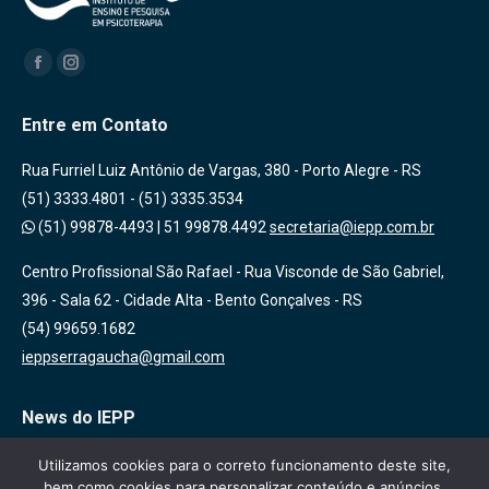
Encontre-nos em:
Facebook
Instagram
Entre em Contato
Rua Furriel Luiz Antônio de Vargas, 380 - Porto Alegre - RS
(51) 3333.4801 - (51) 3335.3534
(51) 99878-4493
|
51 99878.4492
secretaria@iepp.com.br
Centro Profissional São Rafael - Rua Visconde de São Gabriel,
396 - Sala 62 - Cidade Alta - Bento Gonçalves - RS
(54) 99659.1682
ieppserragaucha@gmail.com
News do IEPP
Inscreva-se em nossa lista de emails para receber novidades
Utilizamos cookies para o correto funcionamento deste site,
bem como cookies para personalizar conteúdo e anúncios,