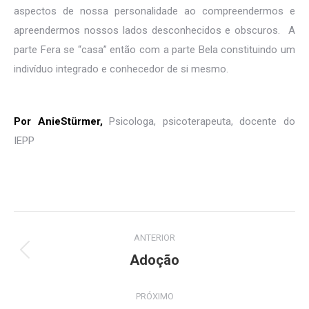
aspectos de nossa personalidade ao compreendermos e
apreendermos nossos lados desconhecidos e obscuros. A
parte Fera se “casa” então com a parte Bela constituindo um
indivíduo integrado e conhecedor de si mesmo.
Por AnieStürmer,
Psicologa, psicoterapeuta, docente do
IEPP
Navegação
ANTERIOR
de
Adoção
Post
anterior:
post:
PRÓXIMO