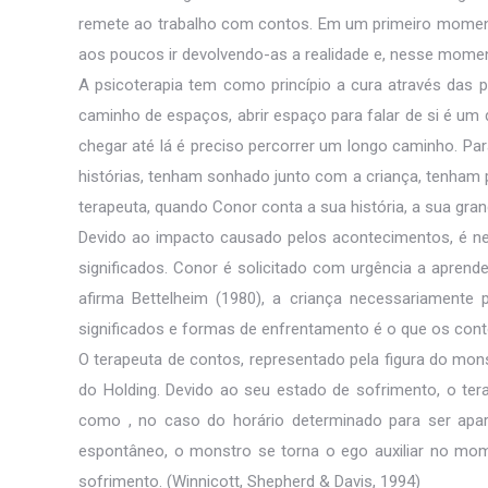
remete ao trabalho com contos. Em um primeiro momento
aos poucos ir devolvendo-as a realidade e, nesse moment
A psicoterapia tem como princípio a cura através das p
caminho de espaços, abrir espaço para falar de si é um d
chegar até lá é preciso percorrer um longo caminho. Para
histórias, tenham sonhado junto com a criança, tenham 
terapeuta, quando Conor conta a sua história, a sua gran
Devido ao impacto causado pelos acontecimentos, é nec
significados. Conor é solicitado com urgência a aprend
afirma Bettelheim (1980), a criança necessariamente p
significados e formas de enfrentamento é o que os con
O terapeuta de contos, representado pela figura do mons
do Holding. Devido ao seu estado de sofrimento, o te
como , no caso do horário determinado para ser apa
espontâneo, o monstro se torna o ego auxiliar no mom
sofrimento. (Winnicott, Shepherd & Davis, 1994)