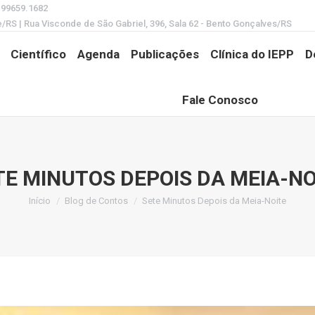
) 99659.1682
e/RS | Rua Visconde de São Gabriel, 396, Sala 62 - Bento Gonçalves/RS
Científico
Agenda
Publicações
Clínica do IEPP
D
Fale Conosco
TE MINUTOS DEPOIS DA MEIA-NO
Início
Blog de Contos
Sete Minutos Depois da Meia-Noite
Você está aqui: