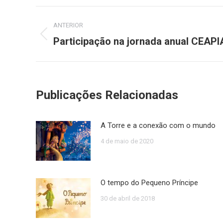
Navegação
ANTERIOR
de
Participação na jornada anual CEAPI
Post
anterior:
post:
Publicações Relacionadas
A Torre e a conexão com o mundo
4 de maio de 2020
O tempo do Pequeno Príncipe
30 de abril de 2018