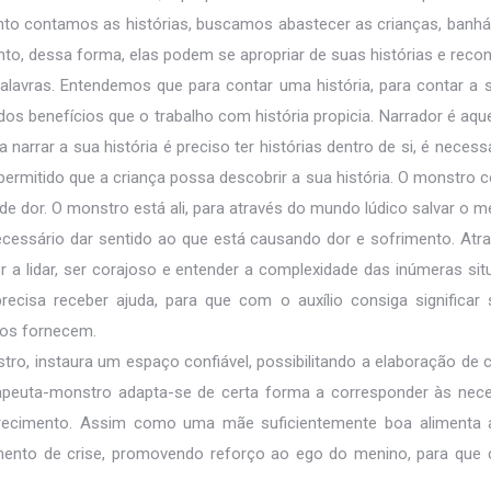
 contamos as histórias, buscamos abastecer as crianças, banhá-l
o, dessa forma, elas podem se apropriar de suas histórias e recontá
alavras. Entendemos que para contar uma história, para contar a 
os benefícios que o trabalho com história propicia. Narrador é aquel
 narrar a sua história é preciso ter histórias dentro de si, é nece
permitido que a criança possa descobrir a sua história. O monstro
de dor. O monstro está ali, para através do mundo lúdico salvar o m
essário dar sentido ao que está causando dor e sofrimento. Atrav
er a lidar, ser corajoso e entender a complexidade das inúmeras s
recisa receber ajuda, para que com o auxílio consiga significar
tos fornecem.
tro, instaura um espaço confiável, possibilitando a elaboração de 
rapeuta-monstro adapta-se de certa forma a corresponder às ne
recimento. Assim como uma mãe suficientemente boa alimenta a 
ento de crise, promovendo reforço ao ego do menino, para que 