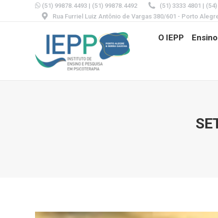
(51) 99878.4493
|
(51) 99878.4492
(51) 3333 4801 | (54
Rua Furriel Luiz Antônio de Vargas 380/601 - Porto Alegr
O IEPP
Ensino
SE