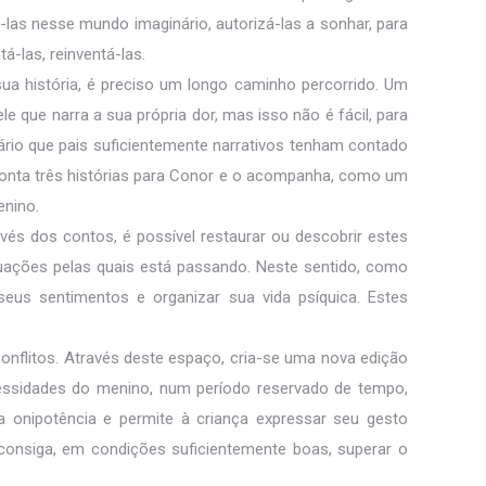
as nesse mundo imaginário, autorizá-las a sonhar, para
-las, reinventá-las.
sua história, é preciso um longo caminho percorrido. Um
e que narra a sua própria dor, mas isso não é fácil, para
ssário que pais suficientemente narrativos tenham contado
 conta três histórias para Conor e o acompanha, como um
enino.
és dos contos, é possível restaurar ou descobrir estes
ituações pelas quais está passando. Neste sentido, como
 seus sentimentos e organizar sua vida psíquica. Estes
conflitos. Através deste espaço, cria-se uma nova edição
cessidades do menino, num período reservado de tempo,
onipotência e permite à criança expressar seu gesto
consiga, em condições suficientemente boas, superar o