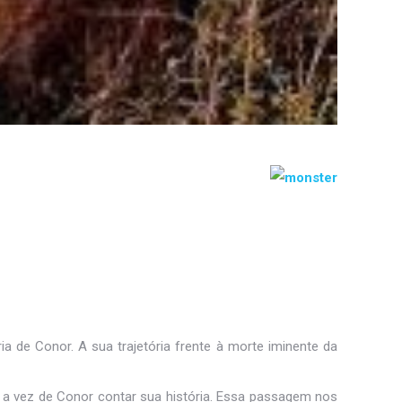
a de Conor. A sua trajetória frente à morte iminente da
 a vez de Conor contar sua história. Essa passagem nos