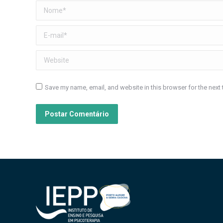
Nome *
E-mail *
Website
Save my name, email, and website in this browser for the next
Postar Comentário