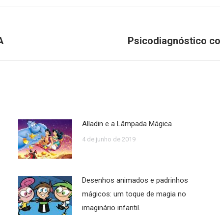
A
Psicodiagnóstico co
Próximo
post:
Alladin e a Lâmpada Mágica
4 de junho de 2019
Desenhos animados e padrinhos
mágicos: um toque de magia no
imaginário infantil.