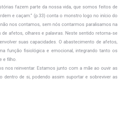
istórias fazem parte da nossa vida, que somos feitos de
ordem e caçam.” (p.33) conta o monstro logo no início do
rias não nos contamos, sem nós contarmos paralisamos na
 de afetos, olhares e palavras. Neste sentido retorna-se
senvolver suas capacidades. O abastecimento de afetos,
ma função fisiológica e emocional, integrando tanto os
e filho.
mos nos reinventar. Estamos junto com a mãe ao ouvir as
mo dentro de si, podendo assim suportar e sobreviver as