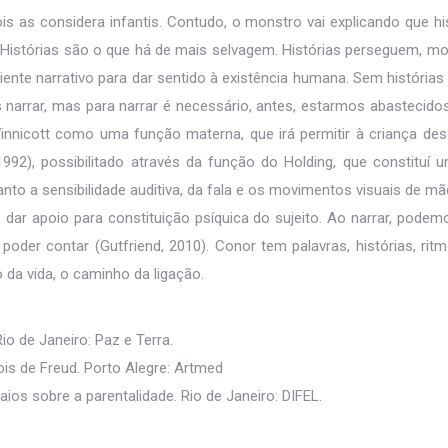
ois as considera infantis. Contudo, o monstro vai explicando que h
 “Histórias são o que há de mais selvagem. Histórias perseguem, m
biente narrativo para dar sentido à existência humana. Sem histó
s narrar, mas para narrar é necessário, antes, estarmos abastecidos
Winnicott como uma função materna, que irá permitir à criança de
992), possibilitado através da função do Holding, que constituí u
to a sensibilidade auditiva, da fala e os movimentos visuais de mãe 
 dar apoio para constituição psíquica do sujeito. Ao narrar, pode
der contar (Gutfriend, 2010). Conor tem palavras, histórias, rit
da vida, o caminho da ligação.
io de Janeiro: Paz e Terra.
pois de Freud. Porto Alegre: Artmed
saios sobre a parentalidade. Rio de Janeiro: DIFEL.