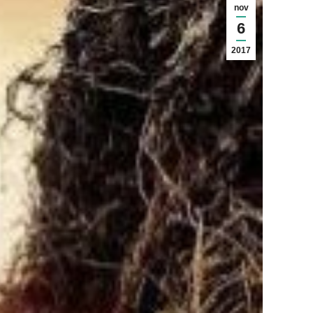
nov
6
2017