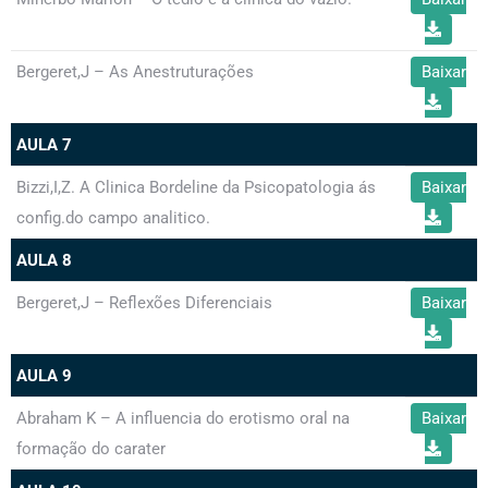
Bergeret,J – As Anestruturações
Baixar
AULA 7
Bizzi,I,Z. A Clinica Bordeline da Psicopatologia ás
Baixar
config.do campo analitico.
AULA 8
Bergeret,J – Reflexões Diferenciais
Baixar
AULA 9
Abraham K – A influencia do erotismo oral na
Baixar
formação do carater