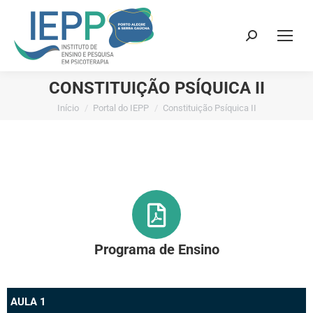
CONSTITUIÇÃO PSÍQUICA II
Início
Portal do IEPP
Constituição Psíquica II
Você está aqui:
Programa de Ensino
AULA 1