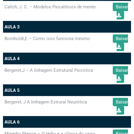
Calich, J. C. – Modelos Psicaliticos de mente
Baixar
AULA 3
Bornholdt,E – Como isso funciona mesmo
Baixar
AULA 4
Bergeret,J – A linhagem Estrutural Psicótica
Baixar
AULA 5
Bergeret, J A linhagem Estrural Neurótica
Baixar
AULA 6
Minerbo Marion – O tédio e a clinica do vazio.
Baixar