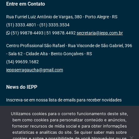
Entre em Contato
Rua Furriel Luiz Antônio de Vargas, 380 - Porto Alegre - RS
(51) 3333.4801 - (51) 3335.3534
(51) 99878-4493
|
51 99878.4492
secretaria@iepp.com.br
Centro Profissional São Rafael - Rua Visconde de São Gabriel, 396
- Sala 62 - Cidade Alta - Bento Gonçalves - RS
(54) 99659.1682
ieppserragaucha@gmail.com
News do IEPP
Inscreva-se em nossa lista de emails para receber novidades
sobre nossas atividades, cursos e eventos!
Utilizamos cookies para o correto funcionamento deste site,
bem como cookies para personalizar conteúdo e anúncios,
fornecer recursos de mídia social e para obter informações
estatísticas e analíticas do site. Se quiser saber mais sobre
cookies e sobre a possibilidade de você bloqueá-los ou se